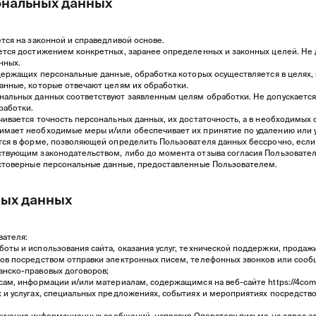
ональных данных
тся на законной и справедливой основе.
ется достижением конкретных, заранее определенных и законных целей. Не 
нных.
одержащих персональные данные, обработка которых осуществляется в целях
анные, которые отвечают целям их обработки.
нальных данных соответствуют заявленным целям обработки. Не допускаетс
работки.
ивается точность персональных данных, их достаточность, а в необходимых 
имает необходимые меры и/или обеспечивает их принятие по удалению или 
тся в форме, позволяющей определить Пользователя данных бессрочно, если
ствующим законодательством, либо до момента отзыва согласия Пользовате
достоверные персональные данные, предоставленные Пользователем.
ных данных
вателя:
оты и использования сайта, оказания услуг, технической поддержки, продажи
сов посредством отправки электронных писем, телефонных звонков или сооб
анско-правовых договоров;
исам, информации и/или материалам, содержащимся на веб-сайте
https://4com
 и услугах, специальных предложениях, событиях и мероприятиях посредст
получения информационных сообщений, направив Оператору письмо на адрес 