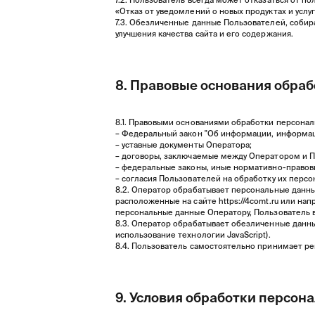
«Отказ от уведомлений о новых продуктах и услу
7.3. Обезличенные данные Пользователей, собир
улучшения качества сайта и его содержания.
8. Правовые основания обра
8.1. Правовыми основаниями обработки персона
– Федеральный закон "Об информации, информаци
– уставные документы Оператора;
– договоры, заключаемые между Оператором и 
– федеральные законы, иные нормативно-правов
– согласия Пользователей на обработку их перс
8.2. Оператор обрабатывает персональные данны
расположенные на сайте
https://4comt.ru
или напр
персональные данные Оператору, Пользователь в
8.3. Оператор обрабатывает обезличенные данные
использование технологии JavaScript).
8.4. Пользователь самостоятельно принимает ре
9. Условия обработки персон