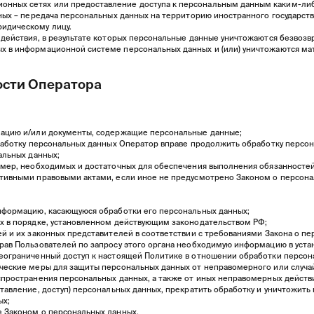
нных сетях или предоставление доступа к персональным данным каким-ли
ных – передача персональных данных на территорию иностранного государства
идическому лицу.
 действия, в результате которых персональные данные уничтожаются безвоз
х в информационной системе персональных данных и (или) уничтожаются ма
ости Оператора
мацию и/или документы, содержащие персональные данные;
бработку персональных данных Оператор вправе продолжить обработку персон
альных данных;
ь мер, необходимых и достаточных для обеспечения выполнения обязанносте
ативными правовыми актами, если иное не предусмотрено Законом о персон
информацию, касающуюся обработки его персональных данных;
ых в порядке, установленном действующим законодательством РФ;
ей и их законных представителей в соответствии с требованиями Закона о пе
рав Пользователей по запросу этого органа необходимую информацию в уст
неограниченный доступ к настоящей Политике в отношении обработки персон
ческие меры для защиты персональных данных от неправомерного или случай
спространения персональных данных, а также от иных неправомерных действ
тавление, доступ) персональных данных, прекратить обработку и уничтожить 
ых;
е Законом о персональных данных.