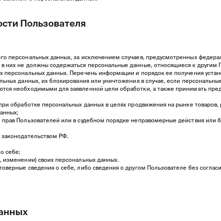
ости Пользователя
его персональных данных, за исключением случаев, предусмотренных федер
в них не должны содержаться персональные данные, относящиеся к другим П
х персональных данных. Перечень информации и порядок ее получения устан
альных данных, их блокирования или уничтожения в случае, если персональн
ются необходимыми для заявленной цели обработки, а также принимать пре
при обработке персональных данных в целях продвижения на рынке товаров, р
данных;
е прав Пользователей или в судебном порядке неправомерные действия или 
х законодательством РФ.
о себе;
, изменении) своих персональных данных.
оверные сведения о себе, либо сведения о другом Пользователе без согласи
данных