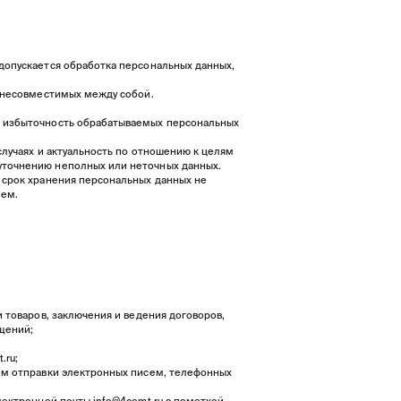
допускается обработка персональных данных,
, несовместимых между собой.
я избыточность обрабатываемых персональных
случаях и актуальность по отношению к целям
уточнению неполных или неточных данных.
 срок хранения персональных данных не
лем.
 товаров, заключения и ведения договоров,
щений;
t.ru
;
вом отправки электронных писем, телефонных
электронной почты
info@4comt.ru
с пометкой