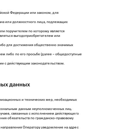
йской Федерации или законом, для
гана или должностного лица, подлежащих
или поручителем по которому является
 являться выгодоприобретателем или
 либо для достижения общественно значимых
лем либо по его просьбе (далее – общедоступные
вии с действующим законодательством.
ьных данных
низационных и технических мер, необходимых
ерсональным данным неуполномоченных лиц.
случаев, связанных с исполнением действующего
нения обязательств по гражданско-правовому
м направления Оператору уведомление на адрес