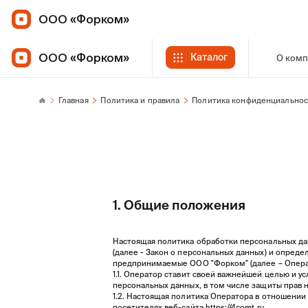
ООО «Форком»
ООО «Форком»
Каталог
О ком
Главная
Политика и правила
Политика конфиденциальнос
1. Общие положения
Настоящая политика обработки персональных дан
(далее - Закон о персональных данных) и опред
предпринимаемые ООО "Форком" (далее – Опера
1.1. Оператор ставит своей важнейшей целью и 
персональных данных, в том числе защиты прав 
1.2. Настоящая политика Оператора в отношении
посетителях веб-сайта
https://4comt.ru
.