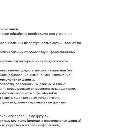
ой техники.
, если обработка необходима для уточнения
еспечивающих их доступность в сети интернет по
обеспечивающих их обработку информационных
полнительной информации принадлежность
ользованием средств автоматизации или без
ение (обновление, изменение), извлечение,
персональных данных.
бработку персональных данных, а также
ции), совершаемые с персональными данными.
зователю веб-сайта
https://4comt.ru
.
го круга лиц к которым предоставлен
 данных (далее - персональные данные,
 или определенному кругу лиц.
нному кругу лиц (передача персональных данных)
х в средствах массовой информации,