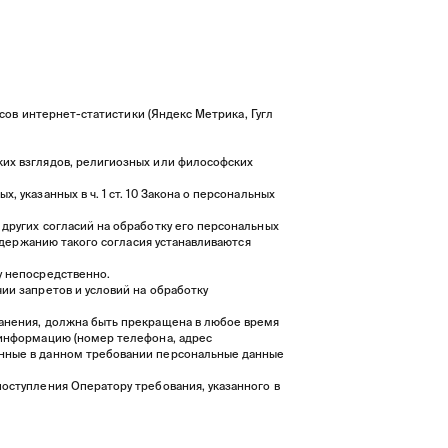
исов интернет-статистики (Яндекс Метрика, Гугл
ких взглядов, религиозных или философских
 указанных в ч. 1 ст. 10 Закона о персональных
других согласий на обработку его персональных
содержанию такого согласия устанавливаются
у непосредственно.
ии запретов и условий на обработку
ранения, должна быть прекращена в любое время
 информацию (номер телефона, адрес
анные в данном требовании персональные данные
поступления Оператору требования, указанного в