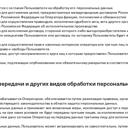
тся с согласия Пользователя на обработку его персональных данных.
а для достижения целей, предусмотренных международным договором Росси
Российской Федерации на Оператора функций, полномочий и обязанностей.
 для осуществления правосудия, исполнения судебного акта, акта другого ор
м Российской Федерации об исполнительном производстве.
а для исполнения договора, стороной которого либо выгодоприобретателем 
 по инициативе Пользователя или договора, по которому Пользователь будет
а для осуществления прав и законных интересов оператора или третьих лиц
права и свободы Пользователя.
нных, доступ неограниченного круга лиц к которым предоставлен Пользовате
анных, подлежащих опубликованию или обязательному раскрытию в соответст
, передачи и других видов обработки персонал
рабатываются Оператором, обеспечивается путем реализации правовых, орга
йствующего законодательства в области защиты персональных данных.
ональных данных и принимает все возможные меры, исключающие доступ к п
, ни при каких условиях не будут переданы третьим лицам, за исключением 
телем дано согласие Оператору на передачу данных третьему лицу для испол
альных данных, Пользователь может актуализировать их самостоятельно, путе