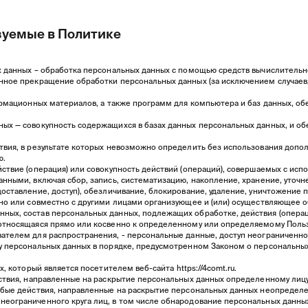
зуемые в Политике
х данных – обработка персональных данных с помощью средств вычислительн
нное прекращение обработки персональных данных (за исключением случаев
формационных материалов, а также программ для компьютера и баз данных, об
ных — совокупность содержащихся в базах данных персональных данных, и 
ствия, в результате которых невозможно определить без использования до
ю.
йствие (операция) или совокупность действий (операций), совершаемых с исп
нными, включая сбор, запись, систематизацию, накопление, хранение, уточн
доставление, доступ), обезличивание, блокирование, удаление, уничтожение 
ьно или совместно с другими лицами организующее и (или) осуществляющее о
ных, состав персональных данных, подлежащих обработке, действия (опера
 относящаяся прямо или косвенно к определенному или определяемому Поль
ателем для распространения, - персональные данные, доступ неограниченно
у персональных данных в порядке, предусмотренном Законом о персональных
ых, который является посетителем веб-сайта
https://4comt.ru
.
йствия, направленные на раскрытие персональных данных определенному лицу
юбые действия, направленные на раскрытие персональных данных неопределе
неограниченного круга лиц, в том числе обнародование персональных данны