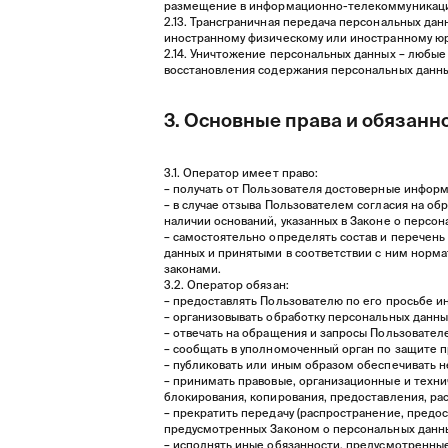
размещение в информационно-телекоммуникацио
2.13. Трансграничная передача персональных дан
иностранному физическому или иностранному юр
2.14. Уничтожение персональных данных – любые
восстановления содержания персональных данны
3. Основные права и обязанн
3.1. Оператор имеет право:
– получать от Пользователя достоверные инфор
– в случае отзыва Пользователем согласия на о
наличии оснований, указанных в Законе о персон
– самостоятельно определять состав и перечен
данных и принятыми в соответствии с ним норм
законами.
3.2. Оператор обязан:
– предоставлять Пользователю по его просьбе 
– организовывать обработку персональных данн
– отвечать на обращения и запросы Пользовател
– сообщать в уполномоченный орган по защите п
– публиковать или иным образом обеспечивать 
– принимать правовые, организационные и техни
блокирования, копирования, предоставления, ра
– прекратить передачу (распространение, предос
предусмотренных Законом о персональных данн
– исполнять иные обязанности, предусмотренны