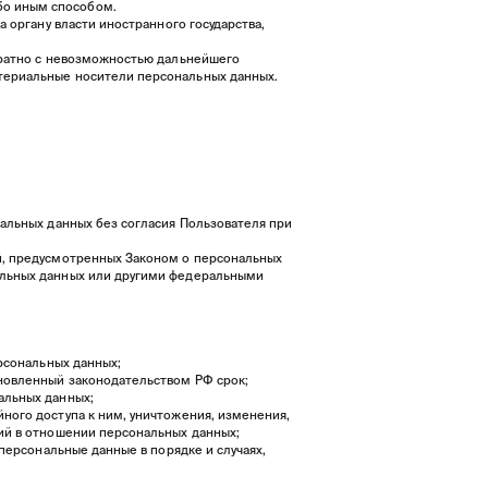
бо иным способом.
 органу власти иностранного государства,
вратно с невозможностью дальнейшего
териальные носители персональных данных.
альных данных без согласия Пользователя при
й, предусмотренных Законом о персональных
альных данных или другими федеральными
рсональных данных;
ановленный законодательством РФ срок;
альных данных;
ного доступа к ним, уничтожения, изменения,
ий в отношении персональных данных;
персональные данные в порядке и случаях,