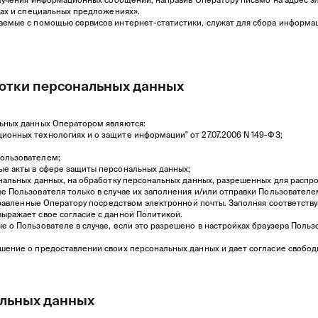
гах и специальных предложениях».
аемые с помощью сервисов интернет-статистики, служат для сбора информац
ботки персональных данных
льных данных Оператором являются:
онных технологиях и о защите информации" от 27.07.2006 N 149-ФЗ;
Пользователем;
ые акты в сфере защиты персональных данных;
ональных данных, на обработку персональных данных, разрешенных для распр
е Пользователя только в случае их заполнения и/или отправки Пользовател
авленные Оператору посредством электронной почты. Заполняя соответств
ыражает свое согласие с данной Политикой.
 о Пользователе в случае, если это разрешено в настройках браузера Польз
шение о предоставлении своих персональных данных и дает согласие свободн
альных данных