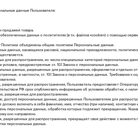
нальные данные Пользователя:
 и продажей товара.
 обезличенных данных о посетителях (в т.ч. файлов «cookie») с помощью серв
ту Политики объединены общим понятием Персональные данные.
ьных данных, касающихся расовой, национальной принадлежности, политичес
ществляется.
х для распространения, из числа специальных категорий персональных данных,
 условия, предусмотренные ст. 10.1 Закона о персональных данных.
нальных данных, разрешенных для распространения, оформляется отдельно от 
тренные, в частности, ст. 10.1 Закона о персональных данных. Требования к 
ователей.
ых, разрешенных для распространения, Пользователь предоставляет Оператор
ательством РФ срок опубликовать информацию об условиях обработки, о налич
х, разрешенных для распространения.
ие, доступ) персональных данных, разрешенных Пользователем для распрост
 должно включать в себя фамилию, имя, отчество (при наличии), контактную
ечень персональных данных, обработка которых подлежит прекращению. Указ
ому оно направлено.
ых, разрешенных для распространения, прекращает свое действие с момента 
отки персональных данных.