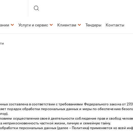
пании
Услуги и сервис
Клиентам
Тендеры
Контакты
ти
ных составлена в соответствии с требованиями Федерального закона от 27.
еляет порядок обработки персональных данных и меры по обеспечению безоп
тор).
условием осуществления своей деятельности соблюдение прав и свобод челов
на неприкосновенность частной жизни, личную и семейную тайну.
 обработки персональных данных (далее – Политика) применяется ко всей и