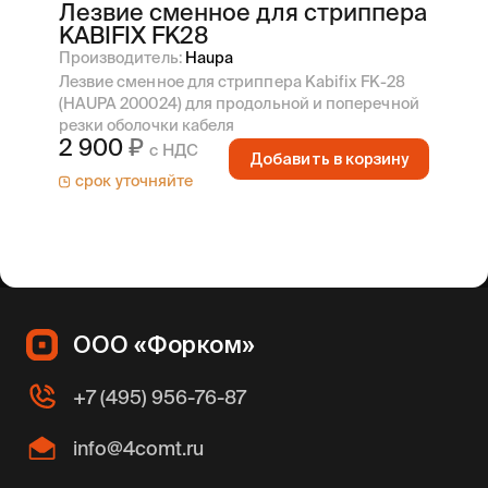
Лезвие сменное для стриппера
KABIFIX FK28
Производитель:
Haupa
Лезвие сменное для стриппера Kabifix FK-28
(HAUPA 200024) для продольной и поперечной
резки оболочки кабеля
2 900
с НДС
Добавить в корзину
срок уточняйте
ООО «Форком»
+7 (495) 956-76-87
info@4comt.ru