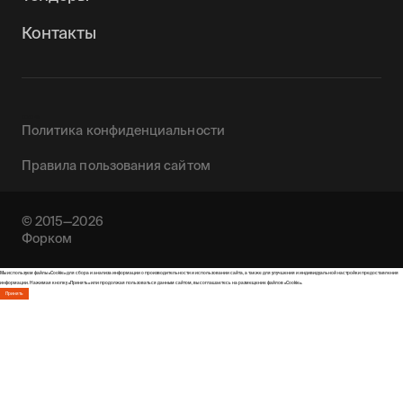
Контакты
0090142
Политика конфиденциальности
Правила пользования сайтом
© 2015—2026
Форком
Мы используем файлы «Cookie» для сбора и анализа информации о производительности и использовании сайта, а также для улучшения и индивидуальной настройки предоставления
информации. Нажимая кнопку «Принять» или продолжая пользоваться данным сайтом, вы соглашаетесь на размещение файлов «Cookie».
Принять