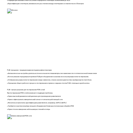
• Подходит для анализа сетей PON, может определять сплиттеры с ветвлением до 1x128
• Идентификация сплиттеров, минимальное расстояние между сплиттерами составляет всего 30 метров
FLM- прощание с традиционными методами рефлектометрии
• Автоматическая настройка длительности нескольких тестовых импульсов в зависимости от оптоволоконной линии связи
• Использование передовых алгоритмов FLM для объединения и анализа нескольких результатов тестирования.
• Отображение результатов тестирования в виде символов, а также анализ и диагностика пройденных тестов/сбоев.
• Упрощение общего рабочего процесса тестирования и прямое создание отчетов FLM с помощью одной кнопки.
FLM – лучшее решение для тестирования PON сетей
При тестировании PON сетей возникают следующие проблемы
• Нужен высокий динамический диапазон для прохождения разветвителя
• Нужно отфильтровать измерительный сигнал от сигналов работающей сети
• Желательно выполнить идентификацию разветвителя, например, 1x8 PLC+lx8 PLC
• Требуются короткие мертвые зоны для обнаружения близкорасположенных событий в PON
• Нужно точное измерение небольших расстояний и потерь