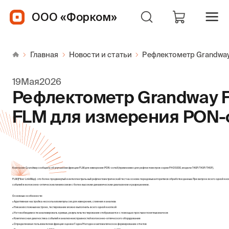
ООО «Форком»
Главная
Новости и статьи
Рефлектометр Grandwa
19
Мая
2026
Рефлектометр Grandway 
FLM для измерения PON-
Компания Grandway сообщила об улучшении функции FLM для измерения PON-сетей (применимо для рефлектометров серии FHO5000, модели T40F/T43F/T45F).
FLM (Fiber Link Map)- это более продвинутый и интеллектуальный рефлектометрический тест на основе передовых алгоритмов обработки данных. При запуске всего одно
событий в волоконно-оптических линиях связи с более высоким динамическим диапазоном и разрешением.
Основные особенности:
• Адаптивная настройка нескольких импульсов для измерения, слияния и анализа
• Никаких сложных настроек, тестирование можно выполнить всего одной кнопкой
• Нет необходимости анализировать кривые, результаты тестирования отображаются с помощью простых и понятных значков
• Комплексная диагностика событий и анализ неисправностей волоконно-оптического оборудования
• Определяемая пользователем функция оценки Годен/Негоден и автоматическое формирование отчетов