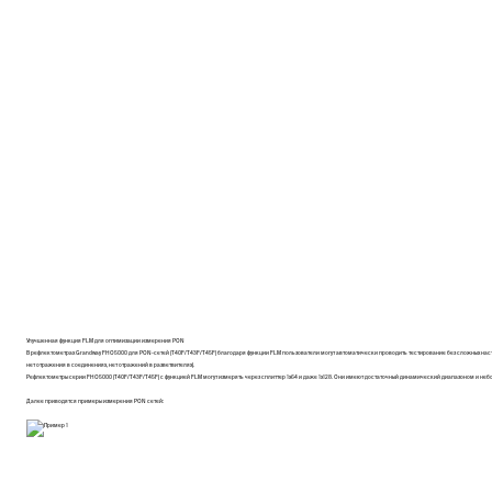
Улучшенная функция FLM для оптимизации измерения PON
В рефлектометрах Grandway FHO5000 для PON-сетей (T40F/T43F/T45F) благодаря функции FLM пользователи могут автоматически проводить тестирование без сложных настр
нет отражения в соединениях, нет отражений в разветвителях).
Рефлектометры серии FHO5000 (T40F/T43F/T45F) с функцией FLM могут измерять через сплиттер 1x64 и даже 1x128. Они имеют достаточный динамический диапазоном и небол
Далее приводятся примеры измерения PON сетей: