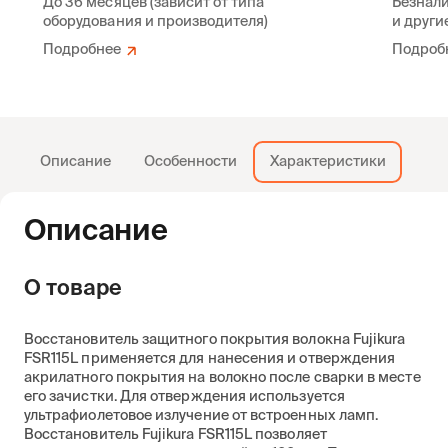
До 36 месяцев (зависит от типа
Безнали
оборудования и производителя)
и други
Подробнее
Подроб
Описание
Особенности
Характеристики
Описание
О товаре
Восстановитель защитного покрытия волокна Fujikura
FSR115L применяется для нанесения и отверждения
акрилатного покрытия на волокно после сварки в месте
его зачистки. Для отверждения используется
ультрафиолетовое излучение от встроенных ламп.
Восстановитель Fujikura FSR115L позволяет