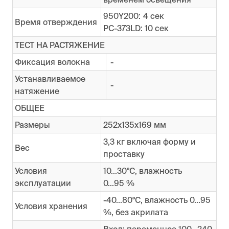
950Y200: 4 сек
Время отверждения
PC-373LD: 10 сек
ТЕСТ НА РАСТЯЖЕНИЕ
Фиксация волокна
-
Устанавливаемое
-
натяжение
ОБЩЕЕ
Размеры
252х135х169 мм
3,3 кг включая форму и
Вес
проставку
Условия
10...30°C, влажность
эксплуатации
0...95 %
-40...80°C, влажность 0...95
Условия хранения
%, без акрилата
Вход: переменное 100...240