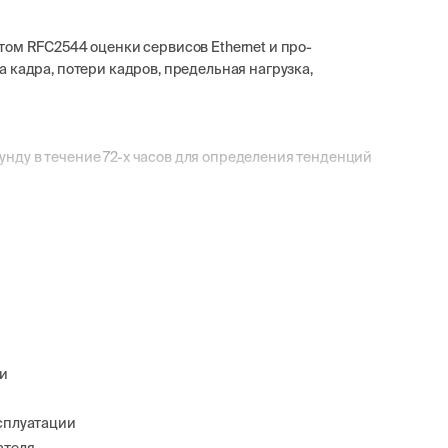
том RFC2544 оценки сервисов Ethernet и про-
 кадра, потери кадров, предельная нагрузка,
нду в течение 72-х часов для определения тенденций
зи
сплуатации