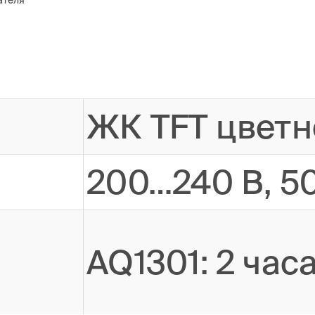
ателя
ЖК TFT цветн
200…240 В, 5
AQ1301: 2 час