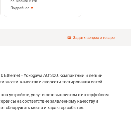
по Москве и РФ
Подробнее
Задать вопрос о товаре
б Ethernet – Yokogawa AQ1300. Компактный и легкий
тивности, качества и скорости тестирования сетей
ных устройств, услуг и сетевых систем с интерфейсом
 сервисы на соответствие заявленному качеству и
ет обнаружить место и характер события.