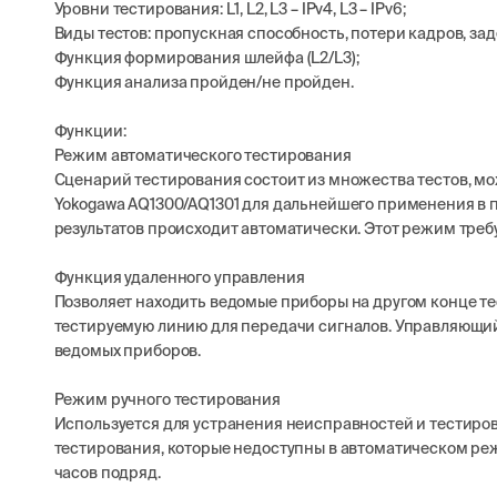
Уровни тестирования: L1, L2, L3 – IPv4, L3 – IPv6;
Виды тестов: пропускная способность, потери кадров, зад
Функция формирования шлейфа (L2/L3);
Функция анализа пройден/не пройден.
Функции:
Режим автоматического тестирования
Сценарий тестирования состоит из множества тестов, мо
Yokogawa AQ1300/AQ1301 для дальнейшего применения в п
результатов происходит автоматически. Этот режим треб
Функция удаленного управления
Позволяет находить ведомые приборы на другом конце те
тестируемую линию для передачи сигналов. Управляющий
ведомых приборов.
Режим ручного тестирования
Используется для устранения неисправностей и тестиро
тестирования, которые недоступны в автоматическом реж
часов подряд.