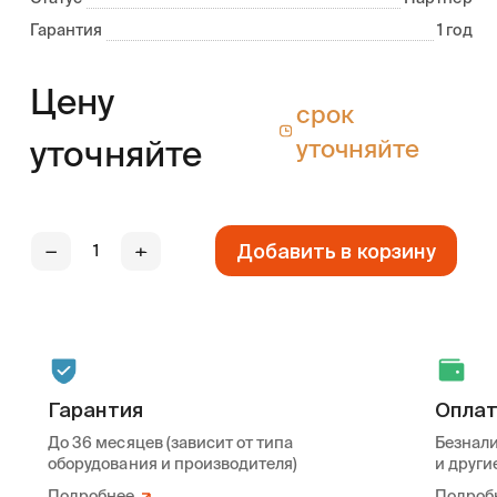
Гарантия
1 год
Цену
срок
уточняйте
уточняйте
Добавить в корзину
—
+
Гарантия
Опла
До 36 месяцев (зависит от типа
Безнали
оборудования и производителя)
и други
Подробнее
Подроб