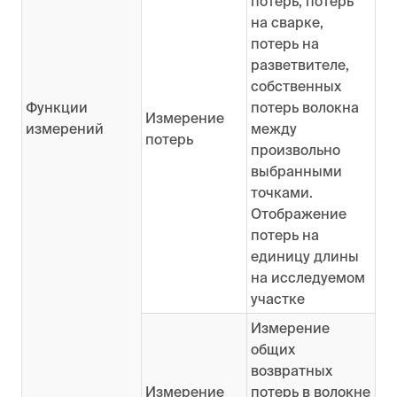
потерь, потерь
на сварке,
потерь на
разветвителе,
собственных
Функции
потерь волокна
Измерение
измерений
между
потерь
произвольно
выбранными
точками.
Отображение
потерь на
единицу длины
на исследуемом
участке
Измерение
общих
возвратных
Измерение
потерь в волокне