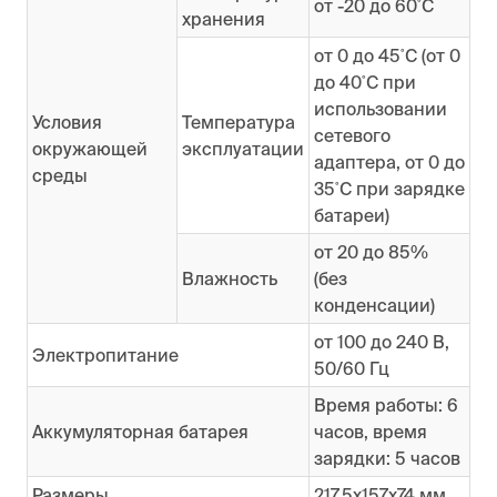
от -20 до 60˚C
хранения
от 0 до 45˚C (от 0
до 40˚C при
использовании
Условия
Температура
сетевого
окружающей
эксплуатации
адаптера, от 0 до
среды
35˚C при зарядке
батареи)
от 20 до 85%
Влажность
(без
конденсации)
от 100 до 240 В,
Электропитание
50/60 Гц
Время работы: 6
Аккумуляторная батарея
часов, время
зарядки: 5 часов
Размеры
217.5х157х74 мм