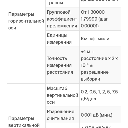
трассы
Групповой
От 1.30000
Параметры
коэффициент
1.79999 (шаг
горизонтальной
преломления
0.00001)
оси
Единицы
Км, кф, мили
измерения
±1 м +
Точность
расстояние х 2 х
измерения
10ˉ⁵ ±
расстояния
разрешение
выборки
Масштаб
0.2, 0.5, 1, 2, 5, 7.5
вертикальной
дБ/дел
оси
Разрешение
0.001 дБ (мин.)
Параметры
считывания
вертикальной
± 0.05 дБ/дБ (