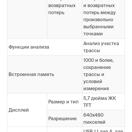
возвратных
и возвратных
потерь
потерь между
произвольно
выбранными
точками
Анализ участка
Функции анализа
трассы
1000 и более,
сохранение
Встроенная память
трассы и
условий
измерения
5,7 дюйма ЖК
Размер и тип
TFT
Дисплей
640x480
Разрешение
пикселей
USB 1.1 тип A, для