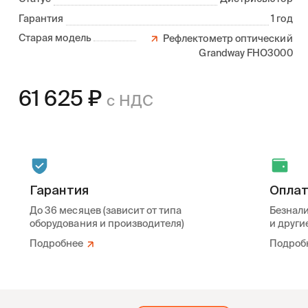
Гарантия
1 год
Старая модель
Рефлектометр оптический
Grandway FHO3000
61 625
₽
с НДС
Гарантия
Опла
До 36 месяцев (зависит от типа
Безнали
оборудования и производителя)
и други
Подробнее
Подроб