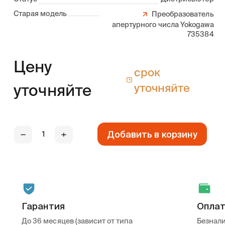
Старая модель
Преобразователь
апертурного числа Yokogawa
735384
Цену
срок
уточняйте
уточняйте
Добавить в корзину
—
+
Гарантия
Опла
До 36 месяцев (зависит от типа
Безнали