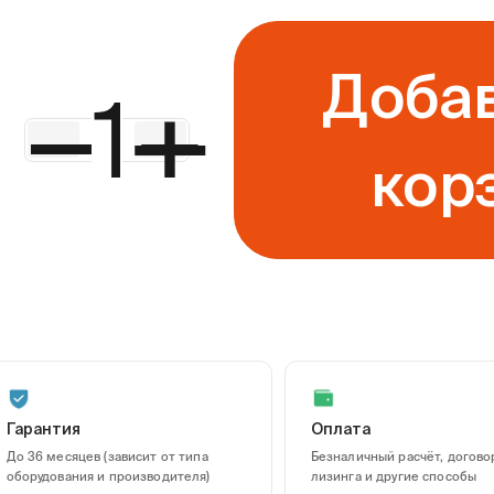
Добав
—
+
кор
Гарантия
Оплата
До 36 месяцев (зависит от типа
Безналичный расчёт, догово
оборудования и производителя)
лизинга и другие способы