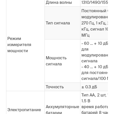
Длина волны
1310/1490/1550 
Постоянный CW
модулированны
Тип сигнала
270 Гц, 1 кГц, 2
кГц, сигнал 100
МГц
Режим
- 60 … + 10 дБм
измерителя
для
мощности
модулированно
Мощность
сигнала
сигнала
- 40 … + 10 дБм
для постоянног
сигнала/100 МГ
Точность
± 0.3 дБ
Тип АА, 2 шт, 1.2
1.5 В
Аккумуляторные
время работы о
Электропитание
батарей 8 часо
батареи