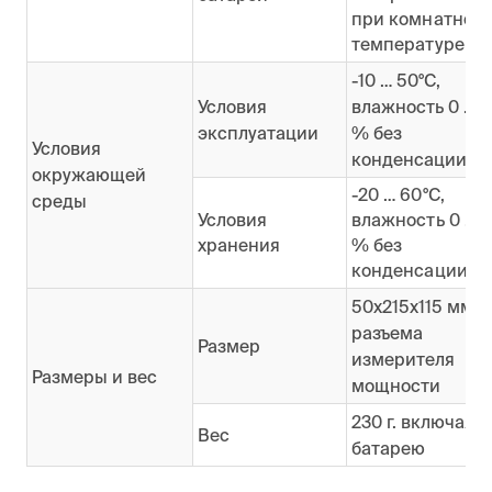
при комнатной
температуре
-10 … 50°C,
Условия
влажность 0 … 
эксплуатации
% без
Условия
конденсации
окружающей
-20 … 60°C,
среды
Условия
влажность 0 … 
хранения
% без
конденсации
50х215х115 мм б
разъема
Размер
измерителя
Размеры и вес
мощности
230 г. включая
Вес
батарею