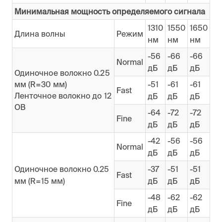
Минимальная мощность определяемого сигнала
1310
1550
1650
Длина волны
Режим
нм
нм
нм
-56
-66
-66
Normal
дБ
дБ
дБ
Одиночное волокно 0.25
мм (R=30 мм)
-51
-61
-61
Fast
Ленточное волокно до 12
дБ
дБ
дБ
ОВ
-64
-72
-72
Fine
дБ
дБ
дБ
-42
-56
-56
Normal
дБ
дБ
дБ
Одиночное волокно 0.25
-37
-51
-51
Fast
мм (R=15 мм)
дБ
дБ
дБ
-48
-62
-62
Fine
дБ
дБ
дБ