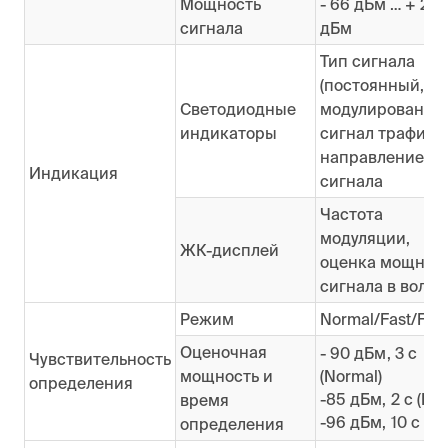
Мощность
- 66 дБм … + 20
сигнала
дБм
Тип сигнала
(постоянный,
Светодиодные
модулированный
индикаторы
сигнал трафика,
направление
Индикация
сигнала
Частота
модуляции,
ЖК-дисплей
оценка мощнос
сигнала в волок
Режим
Normal/Fast/Fine
Оценочная
- 90 дБм, 3 с
Чувствительность
мощность и
(Normal)
определения
-85 дБм, 2 с (Fas
время
-96 дБм, 10 с (Fi
определения