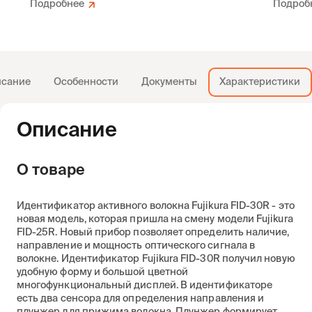
Подробнее
Подроб
сание
Особенности
Документы
Характеристики
Описание
О товаре
Идентификатор активного волокна Fujikura FID-30R - это
новая модель, которая пришла на смену модели Fujikura
FID-25R. Новый прибор позволяет определить наличие,
направление и мощность оптического сигнала в
волокне. Идентификатор Fujikura FID-30R получил новую
удобную форму и большой цветной
многофункциональный дисплей. В идентификаторе
есть два сенсора для определения направления и
плунжер для прижима волокна. Плунжер формирует