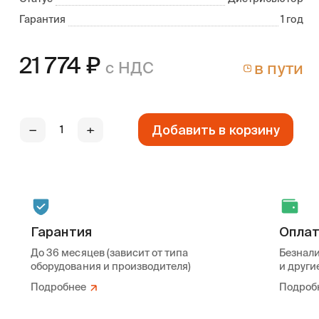
Гарантия
1 год
21 774
₽
с НДС
в пути
Добавить в корзину
—
+
Гарантия
Опла
До 36 месяцев (зависит от типа
Безнали
оборудования и производителя)
и други
Подробнее
Подроб