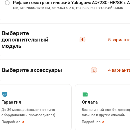
Рефлектометр оптический Yokogawa AQ7280-HR/SB + 
SM, 1310/1550/1625 нм, 46/45/44 дБ, PC, SLS, FC, РУССКИЙ ЯЗЫК
Выберите
дополнительный
5
вариант
модуль
Выберите аксессуары
4
вариант
Гарантия
Оплата
До 36 месяцев (зависит от типа
Безналичный расчёт, догово
дуль OPM Yokogawa AQ2780-
Модуль OPM Yokogawa AQ2781-
оборудования и производителя)
лизинга и другие способы
CC
FCC
Подробнее
Подробнее