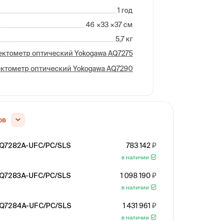
1 год
46 ×33 ×37 см
5,7 кг
ктометр оптический Yokogawa AQ7275
ктометр оптический Yokogawa AQ7290
ов
AQ7282A-UFC/PC/SLS
783 142
в наличии
AQ7283A-UFC/PC/SLS
1 098 190
в наличии
AQ7284A-UFC/PC/SLS
1 431 961
в наличии