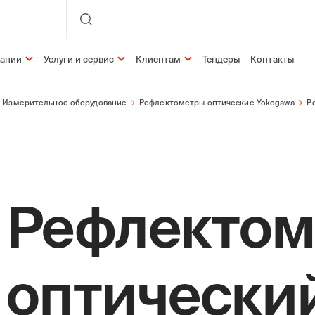
пании
Услуги и сервис
Клиентам
Тендеры
Контакты
Измерительное оборудование
Рефлектометры оптические Yokogawa
Р
Рефлектом
оптически