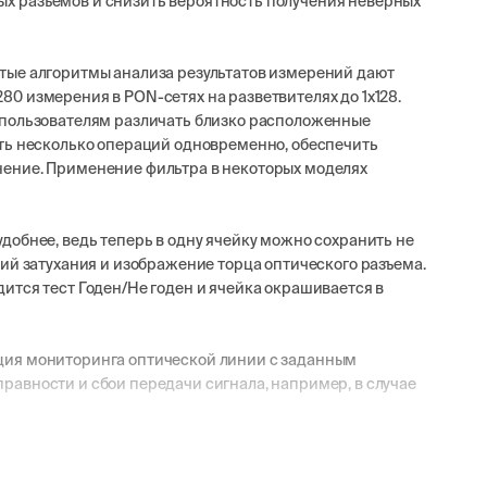
х разъемов и снизить вероятность получения неверных
тые алгоритмы анализа результатов измерений дают
0 измерения в PON-сетях на разветвителях до 1х128.
 пользователям различать близко расположенные
ять несколько операций одновременно, обеспечить
нение. Применение фильтра в некоторых моделях
добнее, ведь теперь в одну ячейку можно сохранить не
ий затухания и изображение торца оптического разъема.
ится тест Годен/Не годен и ячейка окрашивается в
ция мониторинга оптической линии с заданным
авности и сбои передачи сигнала, например, в случае