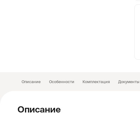
Пр
Ад
6
F
Пр
2
Описание
Особенности
Комплектация
Документы
Описание