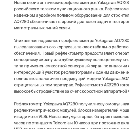
Новая серия оптических рефлектометров Yokogawa AQ728
российского телекоммуникационного рынка. Рефлектомет
надежном и удобном полевом оборудовании для строител
AQ7280 обеспечивает широкий диапазон задач в тестиро
магистральных линий связи.
Уникальная надежность рефлектометра Yokogawa AQ7280 
пылевлагозащитного корпуса, а также стабильно работа
обеспечения. Новый рефлектометр предоставляет опера
сенсорному экрану или дублирующему полноценному кно
типа применен емкостной сенсорный экран по аналогии с
интересующий участок рефлектограммы одним движение
полностью аналогичен предыдущей модели Yokogawa AQ727
отрицательных температурах. Рефлектометр AQ7280 готов
высокое быстродействие за счет скоростной аппаратной 
Рефлектометр Yokogawa AQ7280 получил новую модульную
рефлектометрических модулей, блоков измерителей мощнос
и видимого (VLS). Новая аккумуляторная батарея позволя
часов по стандарту Telcordia и 10 часов при постоянно 