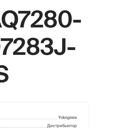
AQ7280-
Q7283J-
S
Yokogawa
Дистрибьютор