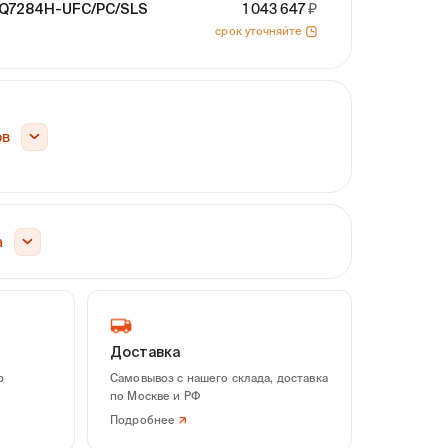
AQ7284H-UFC/PC/SLS
1 043 647
срок уточняйте
ов
а
Доставка
р
Самовывоз с нашего склада, доставка
Модуль OPM+VLS Yokogawa AQ2780V-
Модуль OPM+VLS Yokog
по Москве и РФ
FCC
FCC
Подробнее