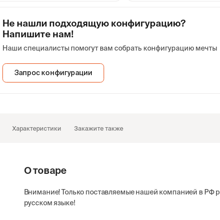
оизводитель:
Yokogawa
Производитель:
Yokogawa
аптер оптический Yokogawa SU2005A-
Адаптер оптический Y
5 940
112 343
CC
SCC
Не нашли подходящую конфигурацию?
срок уточняйте
срок уточняйте
Напишите нам!
Наши специалисты помогут вам собрать конфигурацию мечты
оизводитель:
Yokogawa
Производитель:
Yokogawa
Выбрать
Выбрать
8 493
22 794
Запрос конфигурации
в резерве
в наличии
Выбрать
Выбр
Характеристики
Закажите также
О товаре
Внимание! Только поставляемые нашей компанией в РФ 
русском языке!