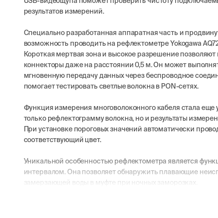
USB-видеощупа поможет проверить чистоту подключаемы
результатов измерений.
Специально разработанная аппаратная часть и продвину
возможность проводить на рефлектометре Yokogawa AQ728
Короткая мертвая зона и высокое разрешение позволяют
коннекторы даже на расстоянии 0,5 м. Он может выполн
мгновенную передачу данных через беспроводное соеди
помогает тестировать светлые волокна в PON-сетях.
Функция измерения многоволоконного кабеля стала еще у
только рефлектограмму волокна, но и результаты измерен
При установке пороговых значений автоматически провод
соответствующий цвет.
Уникальной особенностью рефлектометра является функ
интервалом. Она позволяет обнаружить плавающие неиспр
замерзающей воды в муфте при ночных заморозках.