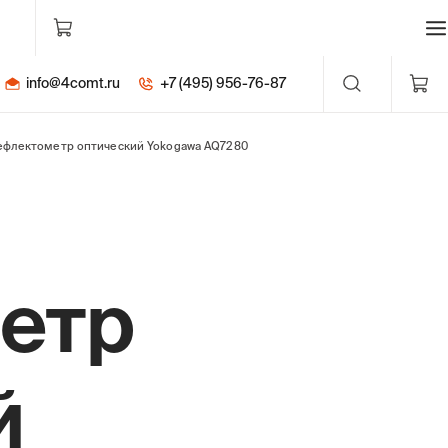
info@4comt.ru
+7 (495) 956-76-87
ефлектометр оптический Yokogawa AQ7280
етр
й