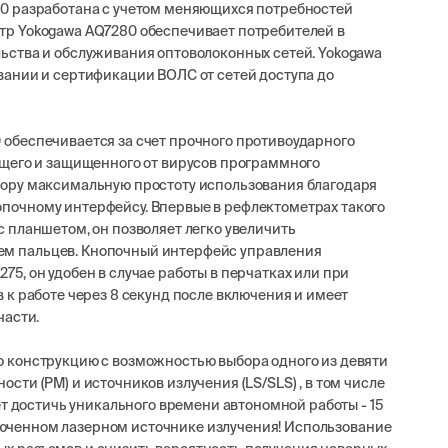
0 разработана с учетом меняющихся потребностей
р Yokogawa AQ7280 обеспечивает потребителей в
ьства и обслуживания оптоволоконных сетей. Yokogawa
вании и сертификации ВОЛС от сетей доступа до
обеспечивается за счет прочного противоударного
ющего и защищенного от вирусов программного
тору максимальную простоту использования благодаря
почному интерфейсу. Впервые в рефлектометрах такого
 планшетом, он позволяет легко увеличить
м пальцев. Кнопочный интерфейс управления
5, он удобен в случае работы в перчатках или при
 к работе через 8 секунд после включения и имеет
части.
 конструкцию с возможностью выбора одного из девяти
ти (PM) и источников излучения (LS/SLS) , в том числе
ет достичь уникального времени автономной работы - 15
включенном лазерном источнике излучения! Использование