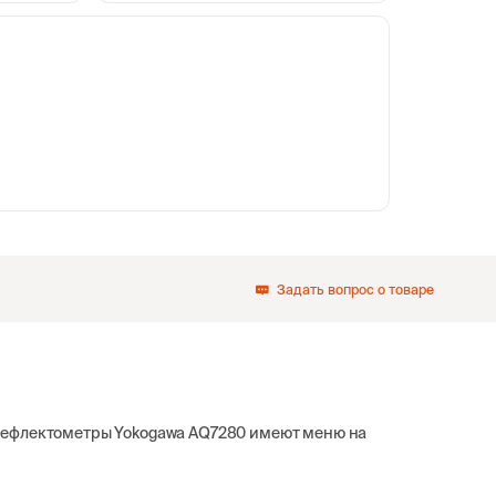
Производитель:
Yokogawa
Производитель:
Yokogawa
okogawa SU2005A-
Адаптер оптический Yokogawa SU2005A-
138 393
193 750
LCC
в пути
срок уточняйте
Производитель:
Yokogawa
Выбрать
Выбрать
25 236
срок уточняйте
Выбрать
ать
Задать вопрос о товаре
рефлектометры Yokogawa AQ7280 имеют меню на