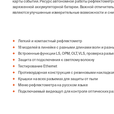
карты событий. Ресурс автономной работы рефлектометра
заряженной аккумуляторной батареи. Важной отличител
являются улучшенные измерительные возможности и сни
Легкий и компактный рефлектометр
18 моделей в линейке с разными длинами волн и ра
Встроенные функции LS, OPM, OLT, VLS, проверка разъ
Защита от подключения к светлому волокну
Тестирование Ethernet
Противоударная конструкция с резиновыми накладк
Крышки на всех разъемах для защиты от пыли
Меню рефлектометра на русском языке
Подключаемый видеощуп для контроля оптических раз