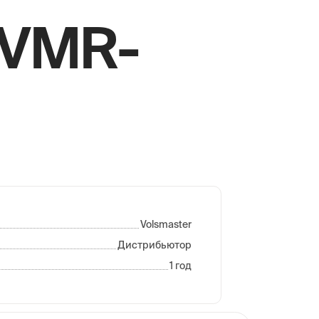
 VMR-
Volsmaster
Дистрибьютор
1 год