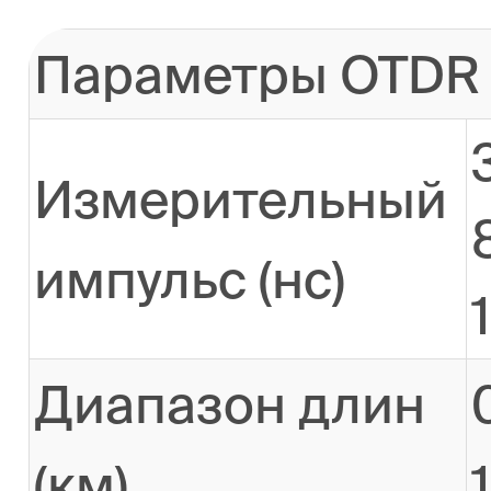
Параметры OTDR
Измерительный
импульс (нс)
Диапазон длин
(км)