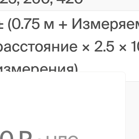
± (0.75 м + Измеря
расстояние × 2.5 × 1
измерения)
± 0.03 дБ/дБ