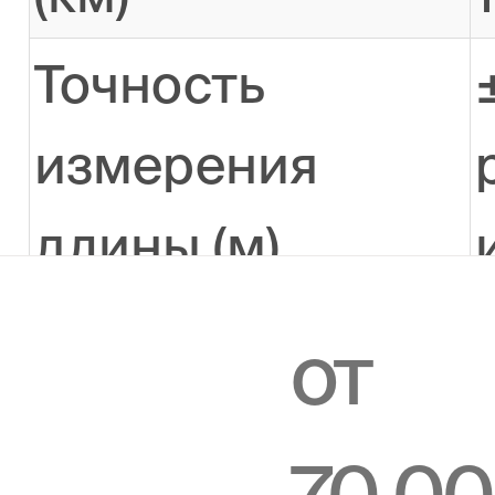
Точность
измерения
длины (м)
Погрешность
от
измерения