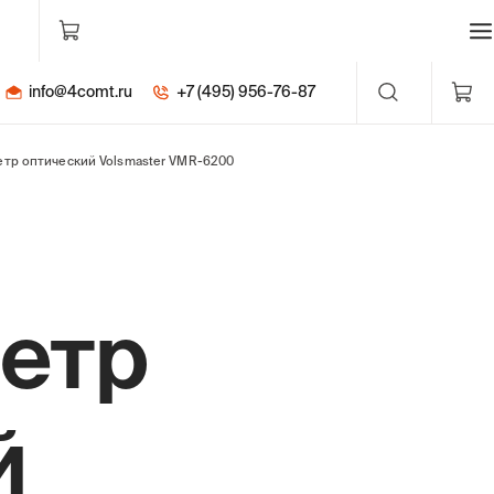
info@4comt.ru
+7 (495) 956-76-87
тр оптический Volsmaster VMR-6200
етр
й