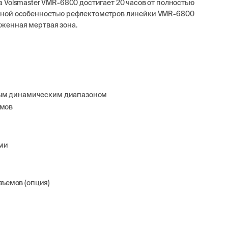
 Volsmaster VMR-6800 достигает 20 часов от полностью
ьной особенностью рефлектометров линейки VMR-6800
женная мертвая зона.
зным динамическим диапазоном
емов
ами
ъемов (опция)