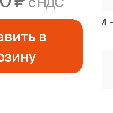
0 ₽
с НДС
Минимально 1.5 см 
авить в
максимально 16 м
рзину
До 256000