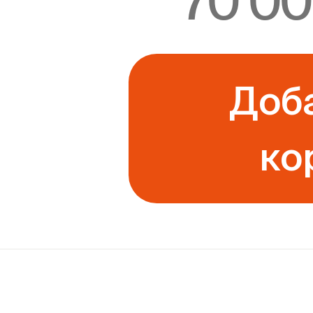
70 00
потерь
Шаг измерения
Доб
ко
Точек
измерения
Погрешность