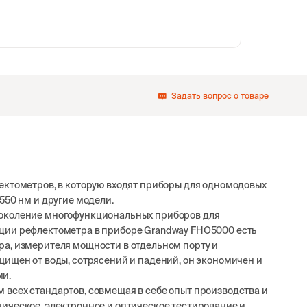
1 140
1 465
81
в наличии
в наличии
в 
ь
Выбрать
Выбрать
Задать вопрос о товаре
ектометров, в которую входят приборы для одномодовых
550 нм и другие модели.
поколение многофункциональных приборов для
ции рефлектометра в приборе Grandway FHO5000 есть
ра, измерителя мощности в отдельном порту и
щищен от воды, сотрясений и падений, он экономичен и
ми.
всех стандартов, совмещая в себе опыт производства и
ическое, электронное и оптическое тестирование и