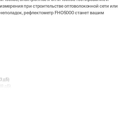
и измерения при строительстве оптоволоконной сети или
неполадок, рефлектометр FHO5000 станет вашим
3 дБ)
38 дБ)