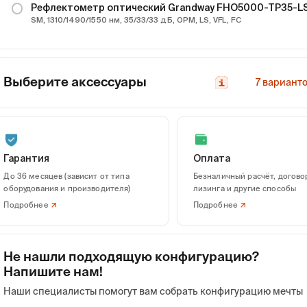
Рефлектометр оптический Grandway FHO5000-TP35-
SM, 1310/1490/1550 нм, 35/33/33 дБ, OPM, LS, VFL, FC
Выберите аксессуары
7
вариант
Гарантия
Оплата
До 36 месяцев (зависит от типа
Безналичный расчёт, догово
оборудования и производителя)
лизинга и другие способы
Подробнее
Подробнее
йс противоударный
Адаптер оптический
Адаптер оптич
я рефлектометра
Grandway LG217-FC
Grandway LG218
Не нашли подходящую конфигурацию?
andway 5000-ABS
(MLG0297)
(MLG0298)
Напишите нам!
Наши специалисты помогут вам собрать конфигурацию мечты
оизводитель:
Grandway
Производитель:
Grandway
Производитель:
Gr