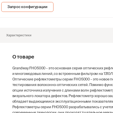
 362
1 140
1 140
Запрос конфигурации
в наличии
в наличии
в наличии
Выбрать
Выбрать
Выбрат
Характеристики
О товаре
Grandway FHO5000 - это основная серия оптических рефл
и многомодовых линий, со встроенным фильтром на 1310/1
Оптические рефлектометры серии FHO5000 - это новое 
тестирования волоконно-оптических сетей. Помимо функ
опции источника излучения с длинами волн рефлектомет
визуального локатора дефектов. Рефлектометр хорошо за
обладает выдающимися эксплуатационными показателя
Рефлектометры серии FHO5000 разрабатывались с учетом 
современные технологии, они проходят тщательное механ