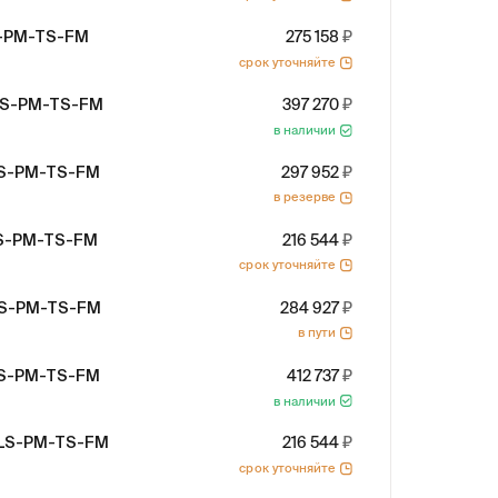
S-PM-TS-FM
275 158
срок уточняйте
LS-PM-TS-FM
397 270
в наличии
LS-PM-TS-FM
297 952
в резерве
LS-PM-TS-FM
216 544
срок уточняйте
LS-PM-TS-FM
284 927
в пути
LS-PM-TS-FM
412 737
в наличии
-LS-PM-TS-FM
216 544
срок уточняйте