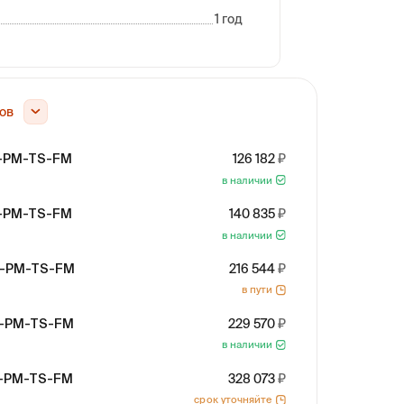
1 год
ов
S-PM-TS-FM
126 182
в наличии
S-PM-TS-FM
140 835
в наличии
S-PM-TS-FM
216 544
в пути
S-PM-TS-FM
229 570
в наличии
S-PM-TS-FM
328 073
срок уточняйте