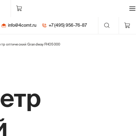
info@4comt.ru
+7 (495) 956-76-87
тр оптический Grandway FHO5000
етр
й