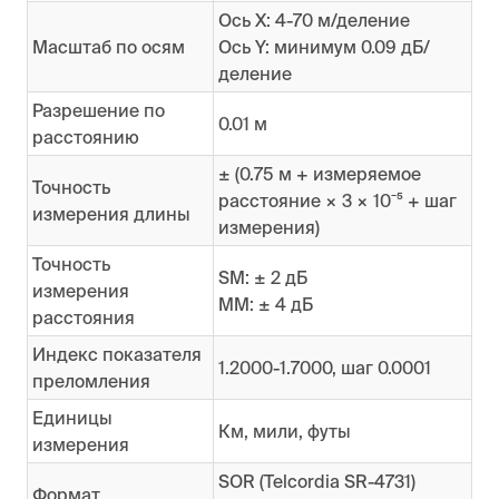
Ось X: 4-70 м/деление
Масштаб по осям
Ось Y: минимум 0.09 дБ/
деление
Разрешение по
0.01 м
расстоянию
± (0.75 м + измеряемое
Точность
расстояние × 3 × 10ˉ⁵ + шаг
измерения длины
измерения)
Точность
SM: ± 2 дБ
измерения
MM: ± 4 дБ
расстояния
Индекс показателя
1.2000-1.7000, шаг 0.0001
преломления
Единицы
Км, мили, футы
измерения
SOR (Telcordia SR-4731)
Формат