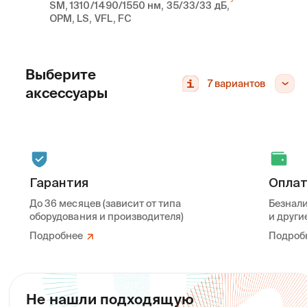
SM, 1310/1490/1550 нм, 35/33/33 дБ,
OPM, LS, VFL, FC
Выберите
7
вариантов
аксессуары
Гарантия
Опла
До 36 месяцев (зависит от типа
Безнали
оборудования и производителя)
и други
Подробнее
Подроб
Кейс противоударный
Адаптер оптический
Не нашли подходящую
для рефлектометра
Grandway LG217-FC