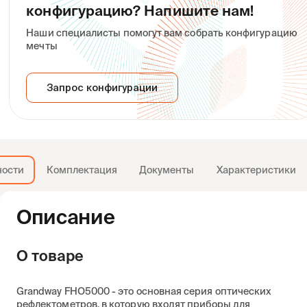
конфигурацию? Напишите нам!
Grandway 5000-ABS
(MLG0297)
Наши специалисты помогут вам собрать конфигурацию
Производитель:
Grandway
Производитель:
Grandway
мечты
9 362
1 140
Запрос конфигурации
в наличии
в наличии
Выбрать
Выбрать
ности
Комплектация
Документы
Характеристики
Описание
О товаре
Grandway FHO5000 - это основная серия оптических
рефлектометров, в которую входят приборы для