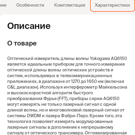
ние
Особенности
Комплектация
Характеристики
Описание
О товаре
Оптический измеритель длины волны Yokogawa AQ6150
является идеальным прибором для точного измерения
оптической длины волны оптических устройств и
систем, используемых в телекоммуникационных
приложениях, в диапазоне от 1270 до 1650 нм (включая
C&L диапазон). Используя интерферометр Майкельсона
и высокоскоростной алгоритм быстрого
преобразования Фурье (FFT), приборы серии AQ6150
могут измерять не только лазерный сигнал с одной
длиной волны, но и многоволновой лазерный сигнал от
системы DWDM и лазера Фабри-Перо. Кроме того, эта
технология позволяет измерять модулированные
лазерные сигналы в дополнение к непрерывному
сигналу от оптического трансивера. Оптимизированная