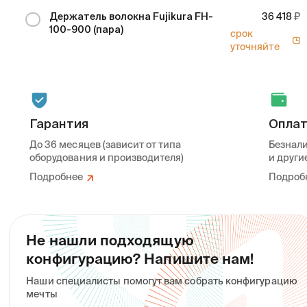
Держатель волокна Fujikura FH-
36 418
100-900 (пара)
срок
уточняйте
Гарантия
Опла
До 36 месяцев (зависит от типа
Безнали
оборудования и производителя)
и други
Подробнее
Подроб
Не нашли подходящую
конфигурацию? Напишите нам!
Наши специалисты помогут вам собрать конфигурацию
мечты