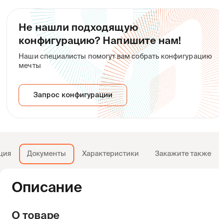
Электроды Fujikura
Гильзы
Не нашли подходящую
ELCT2-16B (пара)
термоусаживаемые
конфигурацию? Напишите нам!
КДЗС Fujikura FP-03-60
(250 шт.)
Наши специалисты помогут вам собрать конфигурацию
Производитель:
Fujikura
Производитель:
Fujikura
мечты
4 108
15 612
Запрос конфигурации
срок уточняйте
в наличии
Выбрать
Выбрать
ция
Документы
Характеристики
Закажите также
Описание
О товаре