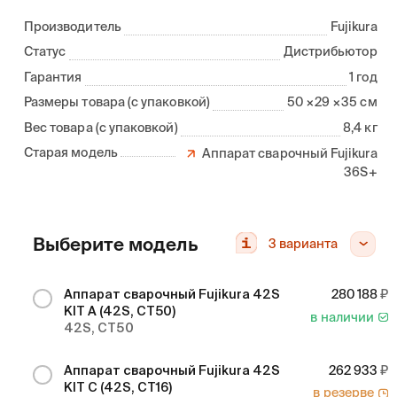
Производитель
Fujikura
Статус
Дистрибьютор
Гарантия
1 год
Размеры товара (с упаковкой)
50 ×29 ×35 см
Вес товара (с упаковкой)
8,4 кг
Старая модель
Аппарат сварочный Fujikura
36S+
Выберите модель
3
варианта
Аппарат сварочный Fujikura 42S
280 188
KIT A (42S, CT50)
в наличии
42S, CT50
Аппарат сварочный Fujikura 42S
262 933
KIT C (42S, CT16)
в резерве