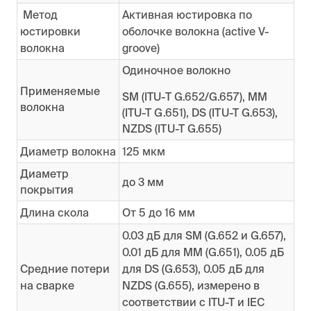
Метод
Активная юстировка по
юстировки
оболочке волокна (active V-
волокна
groove)
Одиночное волокно
Применяемые
SM (ITU-T G.652/G.657), MM
волокна
(ITU-T G.651), DS (ITU-T G.653),
NZDS (ITU-T G.655)
Диаметр волокна
125 мкм
Диаметр
до 3 мм
покрытия
Длина скола
От 5 до 16 мм
0.03 дБ для SM (G.652 и G.657),
0.01 дБ для MM (G.651), 0.05 дБ
Средние потери
для DS (G.653), 0.05 дБ для
на сварке
NZDS (G.655), измерено в
соответствии с ITU-T и IEC