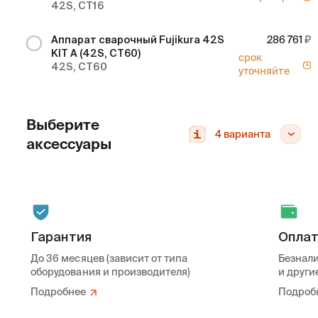
42S, CT16
Аппарат сварочный Fujikura 42S
286 761
KIT A (42S, CT60)
срок
42S, CT60
уточняйте
Выберите
4
варианта
аксессуары
Гарантия
Опла
До 36 месяцев (зависит от типа
Безнали
оборудования и производителя)
и други
Подробнее
Подроб