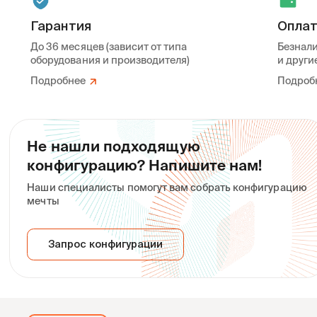
Гарантия
Опла
До 36 месяцев (зависит от типа
Безнали
оборудования и производителя)
и други
Подробнее
Подроб
Не нашли подходящую
конфигурацию? Напишите нам!
Наши специалисты помогут вам собрать конфигурацию
мечты
Запрос конфигурации