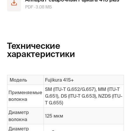
PDF ·
3.08
МБ
Технические
характеристики
Модель
Fujikura 41S+
SM (ITU-T G.652/G.657), MM (ITU-T
Применяемые
G.651), DS (ITU-T G.653), NZDS (ITU-
волокна
T G.655)
Диаметр
125 мкм
волокна
Диаметр