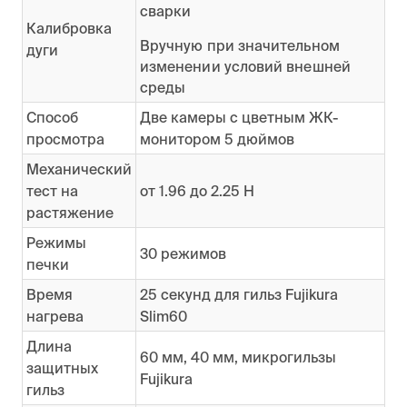
сварки
Калибровка
Вручную при значительном
дуги
изменении условий внешней
среды
Способ
Две камеры с цветным ЖК-
просмотра
монитором 5 дюймов
Механический
тест на
от 1.96 до 2.25 Н
растяжение
Режимы
30 режимов
печки
Время
25 секунд для гильз Fujikura
нагрева
Slim60
Длина
60 мм, 40 мм, микрогильзы
защитных
Fujikura
гильз