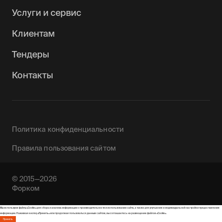
Услуги и сервис
Клиентам
Тендеры
Контакты
0090142
Политика конфиденциальности
Правила пользования сайтом
© 2015—2026
Форком
Мы используем файлы «Cookie» для сбора и анализа информации о производительности и использовании сайта, а также для улучшения и индивидуальной настройки предоставления
информации. Нажимая кнопку «Принять» или продолжая пользоваться данным сайтом, вы соглашаетесь на размещение файлов «Cookie».
Принять